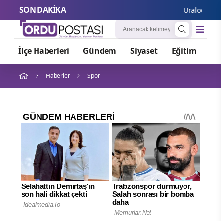
SON DAKİKA
Uraloğlu: Kays
İlçe Haberleri
Gündem
Siyaset
Eğitim
Or
Haberler
Spor