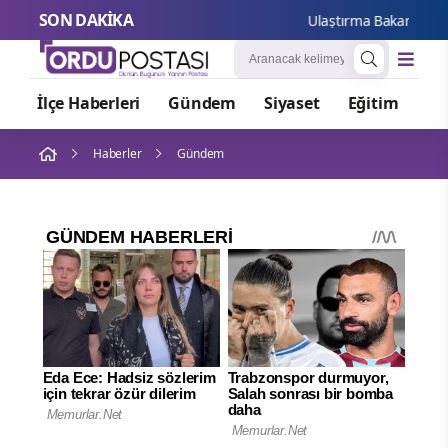
SON DAKİKA
Ulaştırma Bakanı Uraloğl
İlçe Haberleri
Gündem
Siyaset
Eğitim
Or
Haberler
Gündem