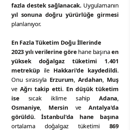
fazla destek sağlanacak.
Uygulamanın
yıl sonuna doğru yürürlüğe girmesi
planlanıyor.
En Fazla Tüketim Doğu İllerinde
2023 yılı verilerine göre
hane başına
en
yüksek doğalgaz tüketimi 1.401
metreküp
ile
Hakkari'de kaydedildi
.
Onu sırasıyla
Erzurum
,
Ardahan
,
Muş
ve
Ağrı takip
etti
.
En düşük tüketim
ise
sıcak iklime sahip
Adana
,
Osmaniye
,
Mersin
ve
Antalya'da
görüldü
.
İstanbul'da hane başına
ortalama doğalgaz tüketimi
869