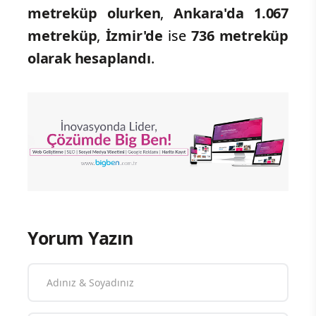
metreküp olurken
,
Ankara'da 1.067
metreküp
,
İzmir'de
ise
736 metreküp
olarak hesaplandı
.
Yorum Yazın