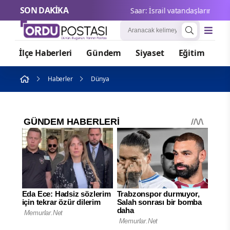
SON DAKİKA
Saar: İsrail vatandaşlarını her 
İlçe Haberleri
Gündem
Siyaset
Eğitim
Or
Haberler
Dünya