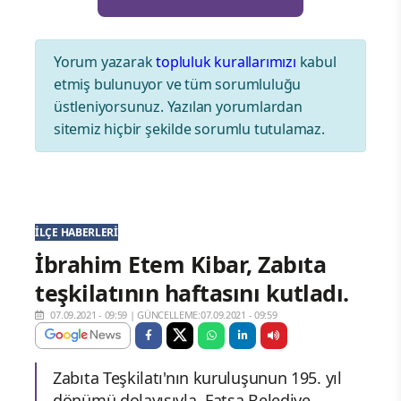
Yorum yazarak
topluluk kurallarımızı
kabul
etmiş bulunuyor ve tüm sorumluluğu
üstleniyorsunuz. Yazılan yorumlardan
sitemiz hiçbir şekilde sorumlu tutulamaz.
İLÇE HABERLERI
İbrahim Etem Kibar, Zabıta
teşkilatının haftasını kutladı.
07.09.2021 - 09:59
|
GÜNCELLEME:07.09.2021 - 09:59
Zabıta Teşkilatı'nın kuruluşunun 195. yıl
dönümü dolayısıyla, Fatsa Belediye