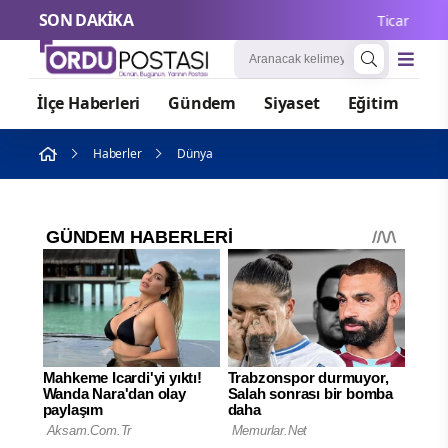
SON DAKİKA
Ticaret Baka
İlçe Haberleri
Gündem
Siyaset
Eğitim
Or
Haberler
Dünya