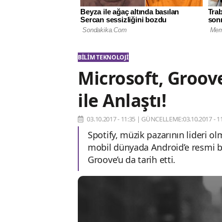
BILIM TEKNOLOJI
Microsoft, Groove
ile Anlaştı!
03.10.2017 - 11:35
|
GÜNCELLEME:03.10.2017 - 11
Spotify, müzik pazarının lideri o
mobil dünyada Android’e resmi bi
Groove’u da tarih etti.