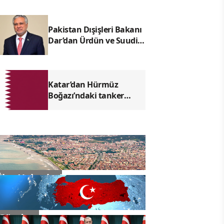
Pakistan Dışişleri Bakanı
Dar’dan Ürdün ve Suudi
Arabistan temaslarına
ilişkin açıklama
Katar’dan Hürmüz
Boğazı’ndaki tanker
saldırısına kınama
İlçe Haberleri
Gündem