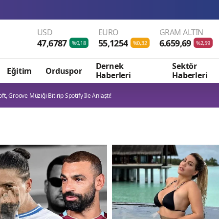
USD
EURO
GRAM ALTIN
47,6787
55,1254
6.659,69
%0,18
%0,32
%2,59
Dernek
Sektör
Eğitim
Orduspor
Haberleri
Haberleri
ft, Groove Müziği Bitirip Spotify Ile Anlaştı!