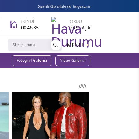
Gemlik’te otokros heyecanı
Bilgesu Erenus Son Yolculuğuna
🕌
İKINDI
ORDU
00:46:33
26.9° Açık
MENU
Fotoğraf Galerisi
Video Galerisi