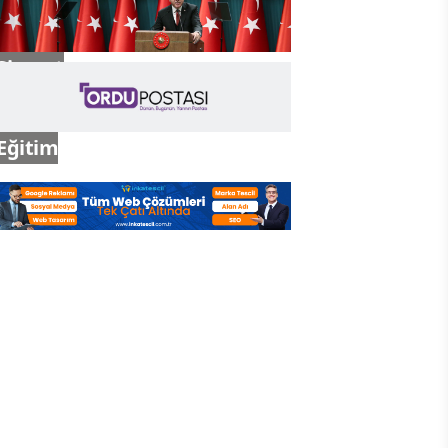
Siyaset
Eğitim