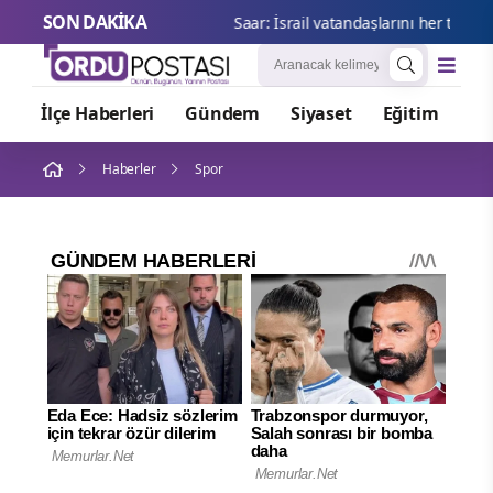
SON DAKİKA
Saar: İ
İlçe Haberleri
Gündem
Siyaset
Eğitim
Or
Haberler
Spor