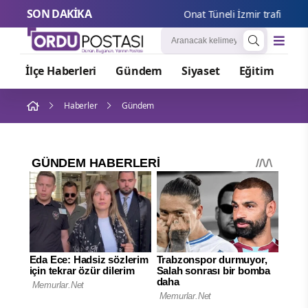
SON DAKİKA
Onat Tüneli İzmir trafiğine nef
İlçe Haberleri
Gündem
Siyaset
Eğitim
Or
Haberler
Gündem