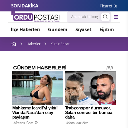
SON DAKİKA
Ticaret Bakanlığı: 
İlçe Haberleri
Gündem
Siyaset
Eğitim
Or
Haberler
Kültür Sanat