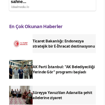
En Çok Okunan Haberler
Ticaret Bakanlığı: Endonezya
stratejik bir E-İhracat destinasyonu
AK Parti İstanbul: ''AK Belediyeciliği
Yerinde Gör'' programı başladı
Süreyya Yavuz’dan Adana’da şehit
ailelerine ziyaret