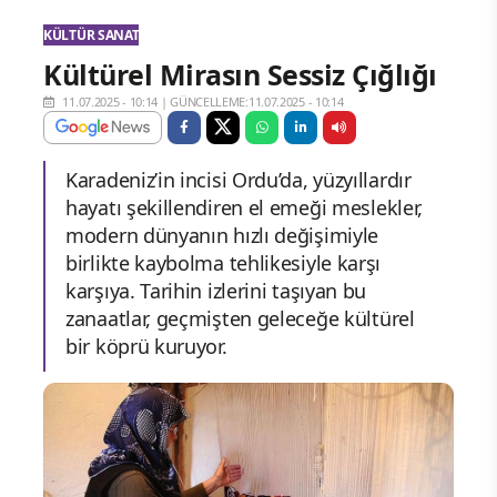
KÜLTÜR SANAT
Kültürel Mirasın Sessiz Çığlığı
11.07.2025 - 10:14
|
GÜNCELLEME:11.07.2025 - 10:14
Karadeniz’in incisi Ordu’da, yüzyıllardır
hayatı şekillendiren el emeği meslekler,
modern dünyanın hızlı değişimiyle
birlikte kaybolma tehlikesiyle karşı
karşıya. Tarihin izlerini taşıyan bu
zanaatlar, geçmişten geleceğe kültürel
bir köprü kuruyor.