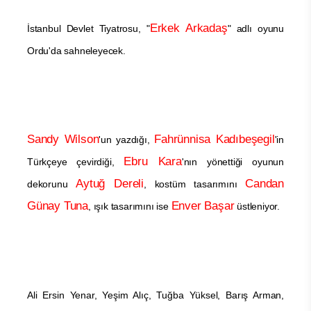
Erkek Arkadaş
İstanbul Devlet Tiyatrosu, "
" adlı oyunu
Ordu'da sahneleyecek.
Sandy Wilson
Fahrünnisa Kadıbeşegil
'un yazdığı,
'in
Ebru Kara
Türkçeye çevirdiği,
'nın yönettiği oyunun
Aytuğ Dereli
Candan
dekorunu
, kostüm tasarımını
Günay Tuna
Enver Başar
, ışık tasarımını ise
üstleniyor.
Ali Ersin Yenar, Yeşim Alıç, Tuğba Yüksel, Barış Arman,