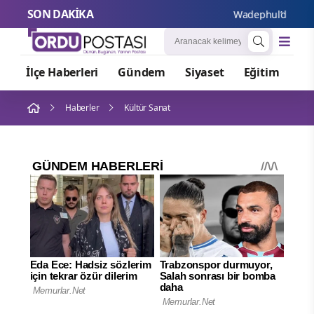
SON DAKİKA
Wadephul’dan Rusya’ya 
İlçe Haberleri
Gündem
Siyaset
Eğitim
Or
Haberler
Kültür Sanat