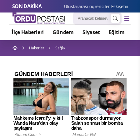
SON DAKİKA
Uluslara
İlçe Haberleri
Gündem
Siyaset
Eğitim
Or
Haberler
Sağlık