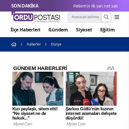
SON DAKİKA
Petkim'in ilk yarı net satışları 65,
İlçe Haberleri
Gündem
Siyaset
Eğitim
Or
Haberler
Dünya