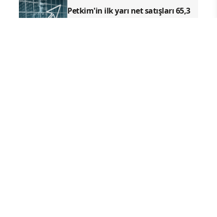
Petkim'in ilk yarı net satışları 65,3
milyar TL'ye ulaştı
Politeknik Metal'in ilk yarı net
satışları yüzde 28 arttı
Türk Telekom'dan 6 milyar TL net
kar
İlçe Haberleri