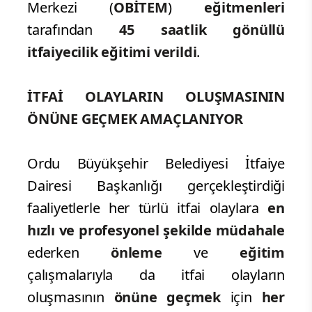
Merkezi (
OBİTEM
)
eğitmenleri
tarafından
45 saatlik gönüllü
itfaiyecilik eğitimi verildi
.
İTFAİ OLAYLARIN OLUŞMASININ
ÖNÜNE GEÇMEK AMAÇLANIYOR
Ordu Büyükşehir Belediyesi İtfaiye
Dairesi Başkanlığı gerçekleştirdiği
faaliyetlerle her türlü itfai olaylara
en
hızlı ve
profesyonel şekilde müdahale
ederken
önleme
ve
eğitim
çalışmalarıyla da itfai olayların
oluşmasının
önüne geçmek
için
her