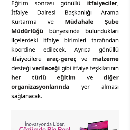
Eğitim sonrası gönüllü
itfaiyeciler
,
İtfaiye Dairesi Başkanlığı Arama
Kurtarma ve
Müdahale Şube
Müdürlüğü
bünyesinde bulundukları
ilçelerdeki itfaiye birimleri tarafından
koordine edilecek. Ayrıca gönüllü
itfaiyecilere
araç
-
gereç
ve
malzeme
desteği
verileceği
gibi itfaiye teşkilatının
her türlü eğitim
ve
diğer
organizasyonlarında
yer alması
sağlanacak.