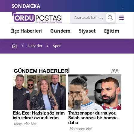
SON DAKİKA
HUB Girişi
İlçe Haberleri
Gündem
Siyaset
Eğitim
Or
Haberler
Spor