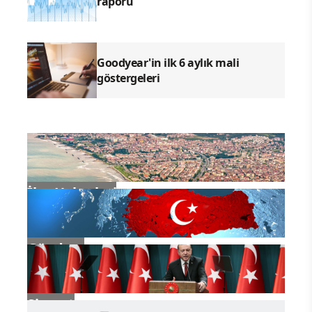
raporu
Goodyear'in ilk 6 aylık mali
göstergeleri
İlçe Haberleri
Gündem
Siyaset