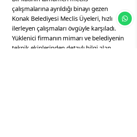
çalışmalarına ayrıldığı binayı gezen
Konak Belediyesi Meclis Üyeleri, hızlı
ilerleyen çalışmaları övgüyle karşıladı.
Yüklenici firmanın mimarı ve belediyenin
teknik ekiplerinden detaylı bilgi alan
meclis üyeleri, binanın 7. katında yer
alan meclis salonu ve grup odalarını
inceledi. Meclis üyelerinin büyük
beğenisini toplayan katta, yaklaşık 240
metrekarelik bir meclis salonu ve 4 adet
grup toplantı odası yer alacak. Her türlü
teknik detayın düşünüldüğü meclis
salonunda divan üyeleri için 8, meclis
üyeleri için 84 koltukla birlikte 49 adet