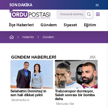
SON DAKİKA
Menderes B
İlçe Haberleri
Gündem
Siyaset
Eğitim
Or
Haberler
Gündem