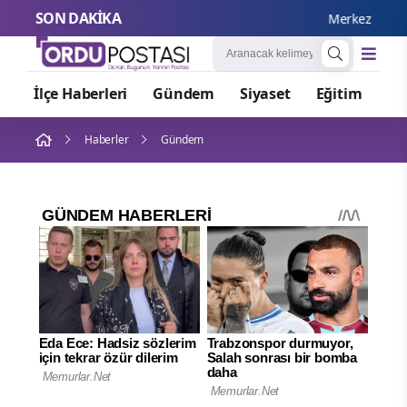
SON DAKİKA
Merkezi Yönetim B
İlçe Haberleri
Gündem
Siyaset
Eğitim
Or
Haberler
Gündem