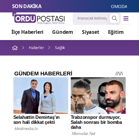
SON DAKİKA
OMODA JAECOO’nun
İlçe Haberleri
Gündem
Siyaset
Eğitim
Or
Haberler
Sağlık