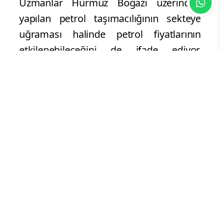
Uzmanlar Hürmüz Boğazı üzerinden
yapılan petrol taşımacılığının sekteye
uğraması halinde petrol fiyatlarının
etkilenebileceğini de ifade ediyor.
Hürmüz Boğazı dünya petrol
taşımacılığının büyük bir kısmını
gerçekleştiriyor. İran daha önceki
açıklamalarında petrol sektörünün zarar
görmesi durumunda Hürmüz
Boğazı’ndan geçişleri aksatma
tehdidinde bulundu.