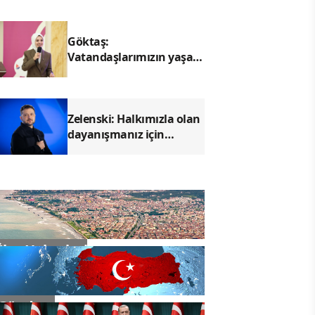
oluşturulmalı"
Göktaş:
Vatandaşlarımızın yaşam
kalitelerini artırmaya
devam edeceğiz
Zelenski: Halkımızla olan
dayanışmanız için
teşekkür ederiz
İlçe Haberleri
Gündem