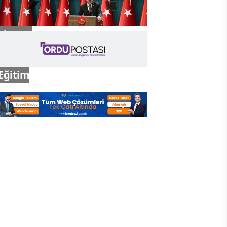
Siyaset
Eğitim