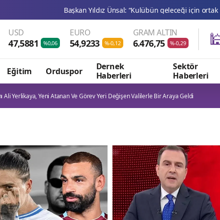
Başkan Yıldız Ünsal: “Kulübün geleceği için ortak irade oluşturulma
USD
EURO
GRAM ALTIN

47,5881
54,9233
6.476,75
%0,06
%-0,12
%-0,29
Dernek
Sektör
Eğitim
Orduspor
Haberleri
Haberleri
nı Ali Yerlikaya, Yeni Atanan Ve Görev Yeri Değişen Valilerle Bir Araya Geldi