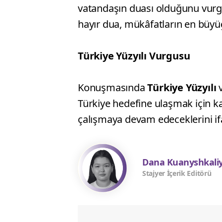
vatandaşın duası olduğunu vurgu
hayır dua, mükâfatların en büy
Türkiye Yüzyılı Vurgusu
Konuşmasında
Türkiye Yüzyılı
v
Türkiye hedefine ulaşmak için ka
çalışmaya devam edeceklerini ifa
Dana Kuanyshkali
Stajyer İçerik Editörü