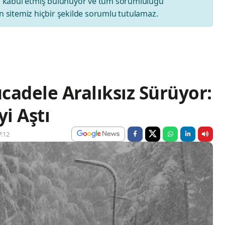
ı
kabul etmiş bulunuyor ve tüm sorumluluğu
 sitemiz hiçbir şekilde sorumlu tutulamaz.
cadele Aralıksız Sürüyor:
yi Aştı
:12