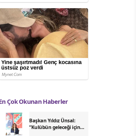
En Çok Okunan Haberler
Başkan Yıldız Ünsal:
“Kulübün geleceği için
ortak irade