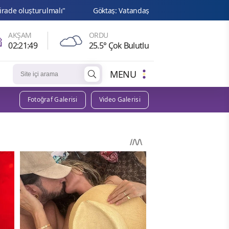
lı"
Göktaş: Vatandaşlarımızın yaşam kalitelerini artırmaya de

AKŞAM
ORDU
02:21:48
25.5° Çok Bulutlu
MENU
Fotoğraf Galerisi
Video Galerisi