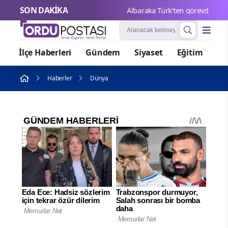
SON DAKİKA
Albaraka Türk'ten görevden ayrıl
İlçe Haberleri
Gündem
Siyaset
Eğitim
Or
Haberler
Dünya