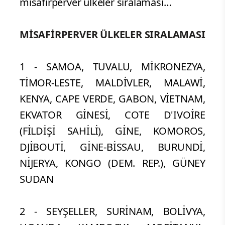
misafirperver ülkeler sıralaması…
MİSAFİRPERVER ÜLKELER SIRALAMASI
1 - SAMOA, TUVALU, MİKRONEZYA,
TİMOR-LESTE, MALDİVLER, MALAWİ,
KENYA, CAPE VERDE, GABON, VİETNAM,
EKVATOR GİNESİ, COTE D'IVOİRE
(FİLDİŞİ SAHİLİ), GİNE, KOMOROS,
DJİBOUTİ, GİNE-BİSSAU, BURUNDİ,
NİJERYA, KONGO (DEM. REP.), GÜNEY
SUDAN
2 - SEYŞELLER, SURİNAM, BOLİVYA,