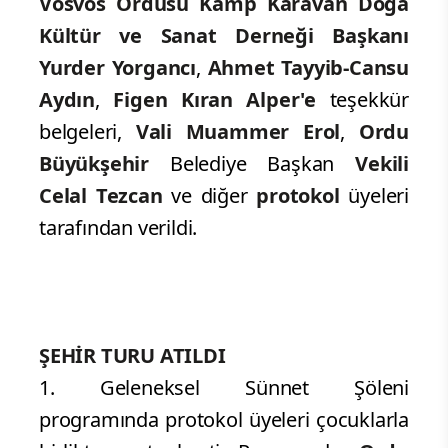
Vosvos Ordusu Kamp Karavan Doğa
Kültür ve Sanat Derneği Başkanı
Yurder Yorgancı
,
Ahmet Tayyib-Cansu
Aydın
,
Figen Kıran Alper'e
teşekkür
belgeleri,
Vali Muammer Erol
,
Ordu
Büyükşehir
Belediye Başkan
Vekili
Celal Tezcan
ve diğer
protokol
üyeleri
tarafından verildi.
ŞEHİR TURU ATILDI
1. Geleneksel Sünnet Şöleni
programında protokol üyeleri çocuklarla