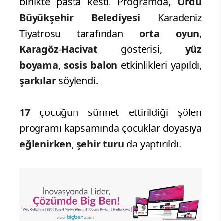
birlikte pasta kesti. Programda,
Ordu
Büyükşehir Belediyesi
Karadeniz
Tiyatrosu tarafından
orta oyun
,
Karagöz
-
Hacivat
gösterisi,
yüz
boyama
,
sosis balon
etkinlikleri yapıldı,
şarkılar
söylendi.
17
çocuğun sünnet ettirildiği şölen
programı kapsamında çocuklar doyasıya
eğlenirken
,
şehir turu
da yaptırıldı.