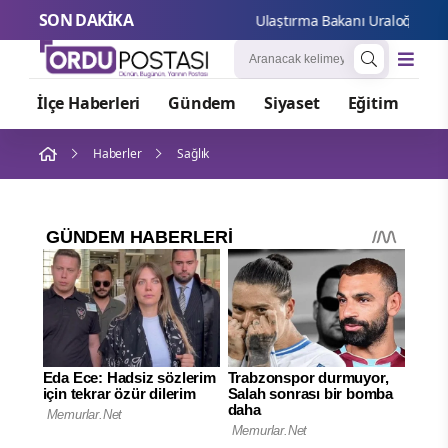
SON DAKİKA
Ulaştırma Bakanı Uraloğlu, AK Pa
İlçe Haberleri
Gündem
Siyaset
Eğitim
Or
Haberler
Sağlık