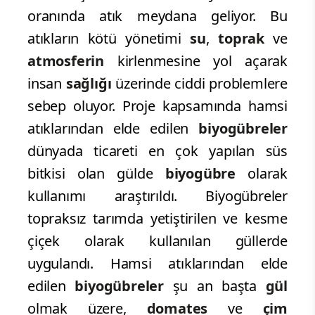
oranında atık meydana geliyor. Bu
atıkların kötü yönetimi
su
,
toprak
ve
atmosferin
kirlenmesine yol açarak
insan
sağlığı
üzerinde ciddi problemlere
sebep oluyor. Proje kapsamında hamsi
atıklarından elde edilen
biyogübreler
dünyada ticareti en çok yapılan süs
bitkisi olan gülde
biyogübre
olarak
kullanımı araştırıldı. Biyogübreler
topraksız tarımda yetiştirilen ve kesme
çiçek olarak kullanılan güllerde
uygulandı. Hamsi atıklarından elde
edilen
biyogübreler
şu an başta
gül
olmak üzere,
domates
ve
çim