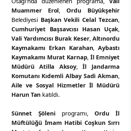
Otağı'nda düzenlenen programa,
Vali
Muammer Erol
,
Ordu Büyükşehir
Belediyesi
Başkan Vekili Celal Tezcan
,
Cumhuriyet Başsavcısı Hasan Uçak
,
Vali Yardımcısı Burak Keser
,
Altınordu
Kaymakamı Erkan
Karahan
,
Aybastı
Kaymakamı Murat Karnap
,
İl Emniyet
Müdürü Atilla Aksoy
,
İl Jandarma
Komutanı Kıdemli Albay Sadi Akman
,
Aile ve Sosyal Hizmetler İl Müdürü
Harun Tan
katıldı.
Sünnet Şöleni
programı,
Ordu
İl
Müftülüğü İmam Hatibi Coşkun Sırrı