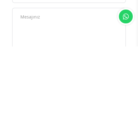
Yorum yazarak
topluluk kurallarımızı
kabul
etmiş bulunuyor ve tüm sorumluluğu
üstleniyorsunuz. Yazılan yorumlardan
sitemiz hiçbir şekilde sorumlu tutulamaz.