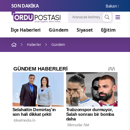
SON DAKİKA
Bakan Kacır ve B
İlçe Haberleri
Gündem
Siyaset
Eğitim
Or
Haberler
Gündem