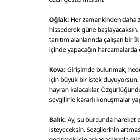
Oğlak:
Her zamankinden daha za
hissederek güne başlayacaksın. 
tanıtım alanlarında çalışan bir 
içinde yapacağın harcamalarda 
Kova:
Girişimde bulunmak, hede
için büyük bir istek duyuyorsun
hayran kalacaklar. Özgürlüğünde
sevgilinle kararlı konuşmalar 
Balık:
Ay, su burcunda hareket e
isteyeceksin. Sezgilerinin artma
geçirmek için arkadaşlarınla düşün