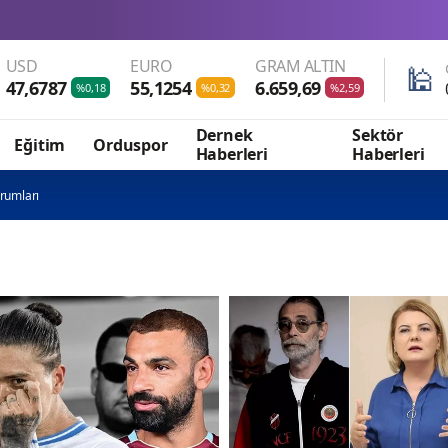
Wadephul’dan R
USD
EURO
GRAM ALTIN
🕌
47,6787
55,1254
6.659,69
%0,18
%0,32
%2,59
Dernek
Sektör
Eğitim
Orduspor
Haberleri
Haberleri
rumları