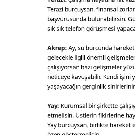
Terazi burcuysan, finansal zorl
başvurusunda bulunabilirsin. Gün
sık sık telefon görüşmesi yapac
Akrep:
Ay, su burcunda hareket e
gelecekle ilgili önemli gelişmele
çalışıyorsan bazı gelişmeler yüz
neticeye kavuşabilir. Kendi işini
yaşayacağın gerginlik sinirlerini
Yay:
Kurumsal bir şirkette çalı
etmelisin. Üstlerin fikirlerine ha
Yay burcuysan, birlikte hareket e
özen göstermelisin.