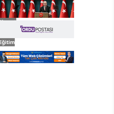
Gündem
Siyaset
Eğitim