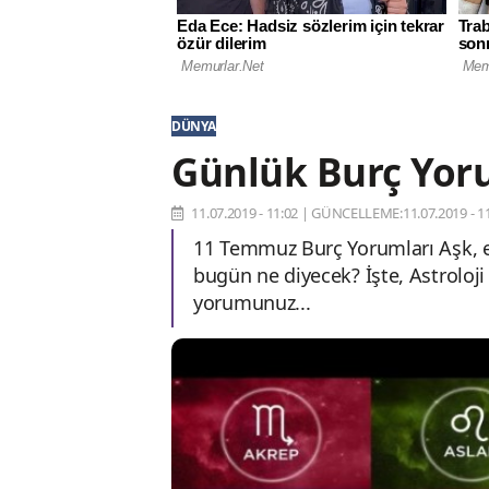
DÜNYA
Günlük Burç Yor
11.07.2019 - 11:02
|
GÜNCELLEME:11.07.2019 - 11
11 Temmuz Burç Yorumları Aşk, e
bugün ne diyecek? İşte, Astroloj
yorumunuz...