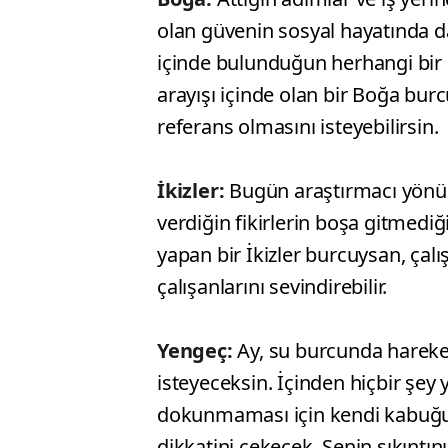
olan güvenin sosyal hayatında d
içinde bulunduğun herhangi bir gr
arayışı içinde olan bir Boğa bu
referans olmasını isteyebilirsin.
İkizler:
Bugün araştırmacı yönünü
verdiğin fikirlerin boşa gitmediğ
yapan bir İkizler burcuysan, çalış
çalışanlarını sevindirebilir.
Yengeç:
Ay, su burcunda hareket
isteyeceksin. İçinden hiçbir şe
dokunmaması için kendi kabuğuna
dikkatini çekecek. Senin sıkıntın