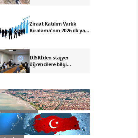
başladı
Ziraat Katılım Varlık
Kiralama'nın 2026 ilk yarı
faaliyet raporu
yayımlandı
DİSKİ’den stajyer
öğrencilere bilgi
teknolojileri farkındalık
eğitimi
İlçe Haberleri