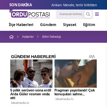
SON DAKİKA
Arıkan:
İlçe Haberleri
Gündem
Siyaset
Eğitim
Or
Haberler
Bilim Teknoloji