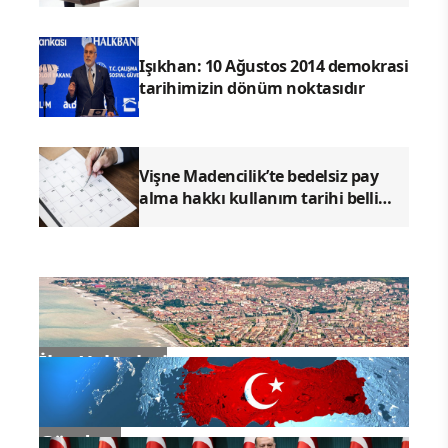
kuracağımızdır
Işıkhan: 10 Ağustos 2014 demokrasi
tarihimizin dönüm noktasıdır
Vişne Madencilik’te bedelsiz pay
alma hakkı kullanım tarihi belli
oldu
İlçe Haberleri
Gündem