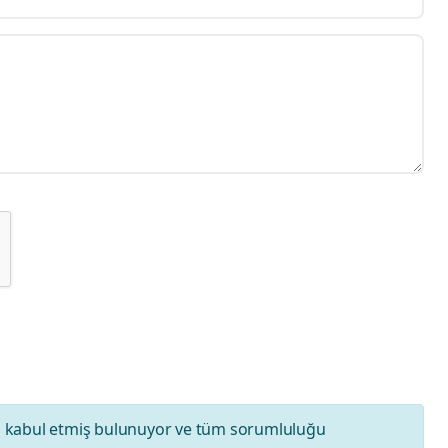
ı
kabul etmiş bulunuyor ve tüm sorumluluğu