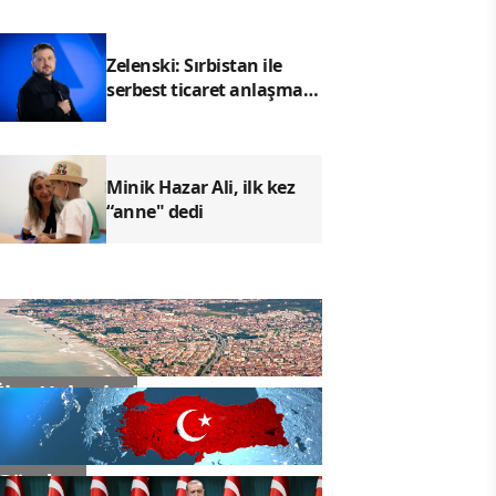
Zelenski: Sırbistan ile
serbest ticaret anlaşması
için çalışıyoruz
Minik Hazar Ali, ilk kez
“anne" dedi
İlçe Haberleri
Gündem