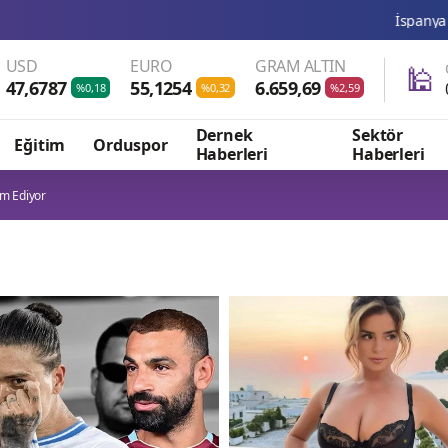
İspanya ve İtalya arasında
USD
EURO
GRAM ALTIN
🕌
47,6787
55,1254
6.659,69
%0,18
%0,32
%2,59
Dernek
Sektör
Eğitim
Orduspor
Haberleri
Haberleri
m Ediyor