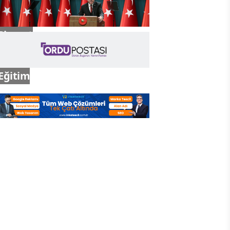
Siyaset
Eğitim