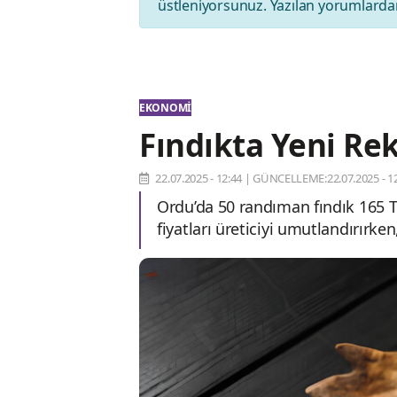
üstleniyorsunuz. Yazılan yorumlardan
EKONOMI
Fındıkta Yeni Rek
22.07.2025 - 12:44
|
GÜNCELLEME:22.07.2025 - 12
Ordu’da 50 randıman fındık 165 TL
fiyatları üreticiyi umutlandırırk