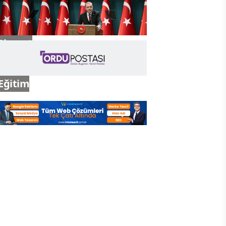
Gündem
Siyaset
Eğitim