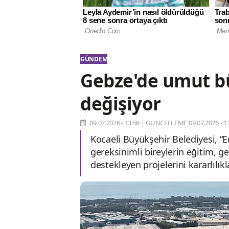
GÜNDEM
Gebze'de umut bü
değişiyor
09.07.2026 - 13:56
|
GÜNCELLEME:09.07.2026 - 13
Kocaeli Büyükşehir Belediyesi, “E
gereksinimli bireylerin eğitim, ge
destekleyen projelerini kararlılık