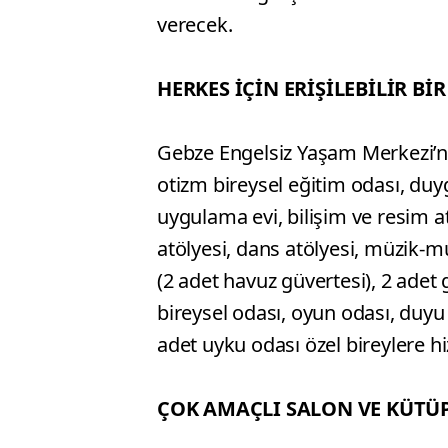
verecek.
HERKES İÇİN ERİŞİLEBİLİR Bİ
Gebze Engelsiz Yaşam Merkezi’nd
otizm bireysel eğitim odası, duy
uygulama evi, bilişim ve resim at
atölyesi, dans atölyesi, müzik-m
(2 adet havuz güvertesi), 2 ade
bireysel odası, oyun odası, duy
adet uyku odası özel bireylere h
ÇOK AMAÇLI SALON VE KÜTÜ