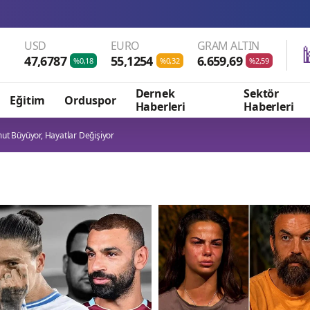
202
USD
EURO
GRAM ALTIN
47,6787
55,1254
6.659,69
%0,18
%0,32
%2,59
Dernek
Sektör
Eğitim
Orduspor
Haberleri
Haberleri
t Büyüyor, Hayatlar Değişiyor