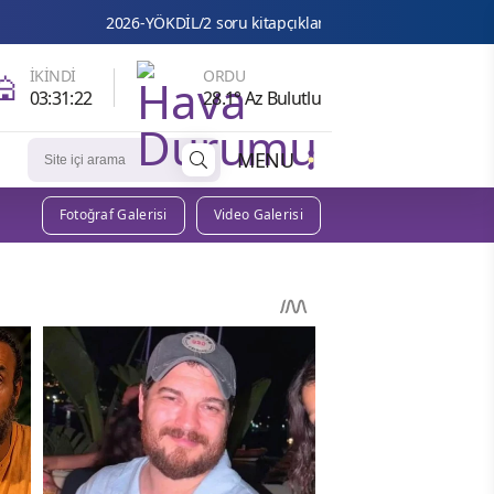
6-YÖKDİL/2 soru kitapçıkları ve cevap anahtarları yayımlandı
🕌
İKINDI
ORDU
03:31:21
28.1° Az Bulutlu
MENU
Fotoğraf Galerisi
Video Galerisi