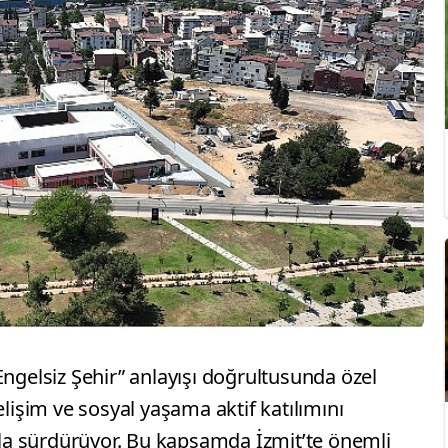
Engelsiz Şehir” anlayışı doğrultusunda özel
elişim ve sosyal yaşama aktif katılımını
ıkla sürdürüyor. Bu kapsamda İzmit’te önemli