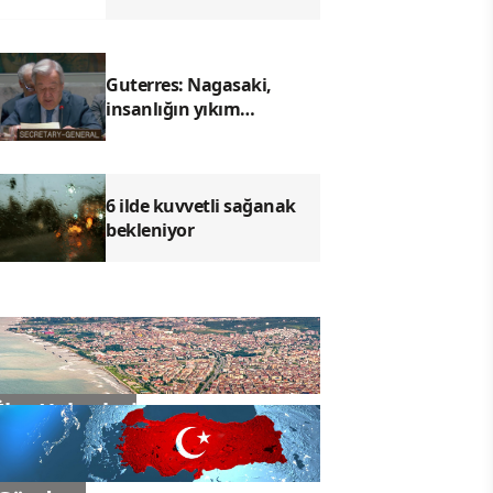
anahtarları yayımlandı
Guterres: Nagasaki,
insanlığın yıkım
kapasitesinin sembolü
haline geldi
6 ilde kuvvetli sağanak
bekleniyor
İlçe Haberleri