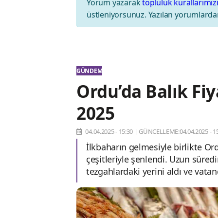
Yorum yazarak
topluluk kurallarımız
üstleniyorsunuz. Yazılan yorumlardan
GÜNDEM
Ordu’da Balık Fiy
2025
04.04.2025 - 15:30
|
GÜNCELLEME:04.04.2025 - 15
İlkbaharın gelmesiyle birlikte Ord
çeşitleriyle şenlendi. Uzun süredi
tezgahlardaki yerini aldı ve vatan