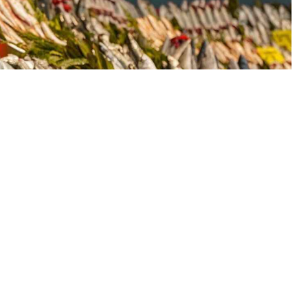
 önceki günlerde bulunmayan
birçok balığın
ğını belirterek
, özellikle
mezgit
ve
istavrit