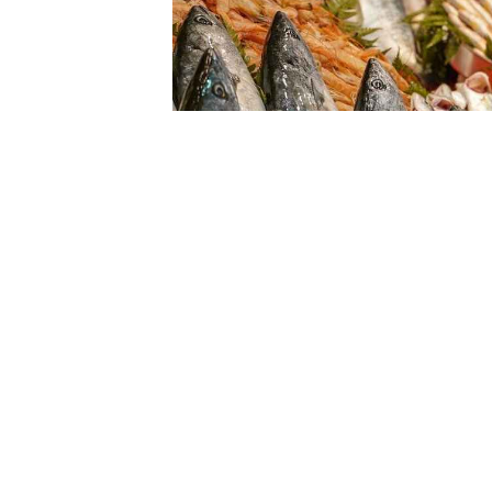
Balıkçı esnafı Ferhat Dönek
,
yeniden tezgahlarda yer aldı