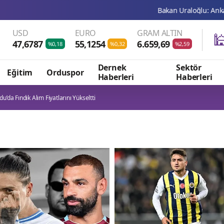
Bakan Uraloğlu: Ankara-Kayseri 1 sa
USD
EURO
GRAM ALTIN

47,6787
55,1254
6.659,69
%0,18
%0,32
%2,59
Dernek
Sektör
Eğitim
Orduspor
Haberleri
Haberleri
du’da Fındık Alım Fiyatlarını Yükseltti