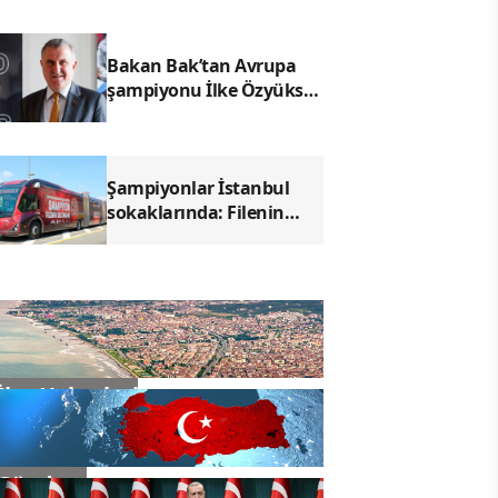
Bakan Bak’tan Avrupa
şampiyonu İlke Özyüksel
Mihrioğlu için tebrik
mesajı
Şampiyonlar İstanbul
sokaklarında: Filenin
Sultanları için özel İETT
araçları sefere çıktı
İlçe Haberleri
Gündem