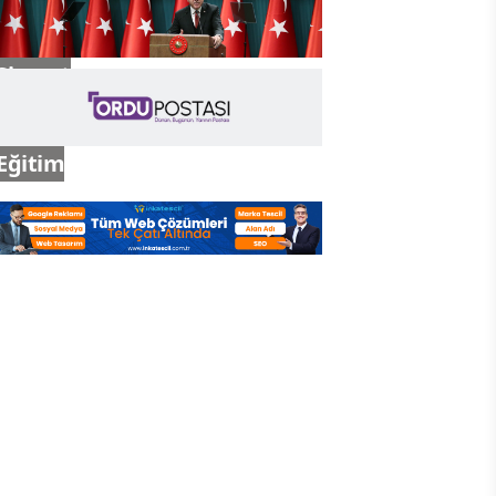
Siyaset
Eğitim