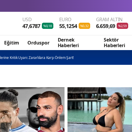
Anand’dan Boliv
USD
EURO
GRAM ALTIN
47,6787
55,1254
6.659,69
%0,18
%0,32
%2,59
Dernek
Sektör
Eğitim
Orduspor
Haberleri
Haberleri
ilerine Kritik Uyarı: Zararlılara Karşı Önlem Şart!