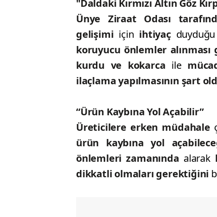
"Daldaki Kırmızı Altın Göz Kırp
Ünye Ziraat Odası tarafınd
gelişimi
için
ihtiyaç
duyduğu 
koruyucu önlemler alınması ge
kurdu ve kokarca
ile
mücad
ilaçlama yapılmasının şart o
“Ürün Kaybına Yol Açabilir”
Üreticilere erken müdahale
ç
ürün kaybına yol açabilece
önlemleri zamanında
alarak
dikkatli olmaları gerektiğini
b