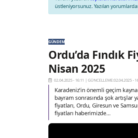
üstleniyorsunuz. Yazılan yorumlardan
GÜNDEM
Ordu’da Fındık F
Nisan 2025
02.04.2025 - 16:11
|
GÜNCELLEME:02.04.2025 - 16
Karadeniz'in önemli geçim kaynağı
bayram sonrasında şok artışlar y
fiyatları, Ordu, Giresun ve Samsu
fiyatları haberimizde…