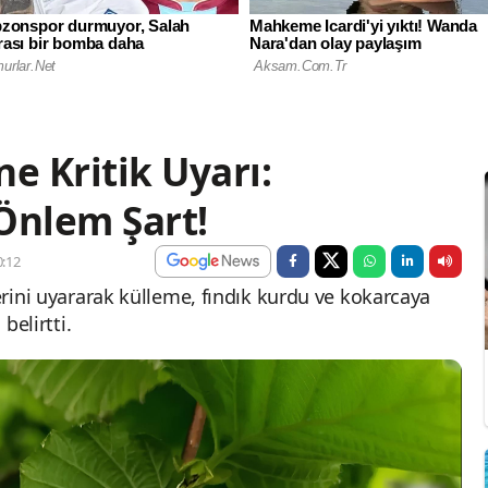
ne Kritik Uyarı:
 Önlem Şart!
:12
lerini uyararak külleme, fındık kurdu ve kokarcaya
belirtti.