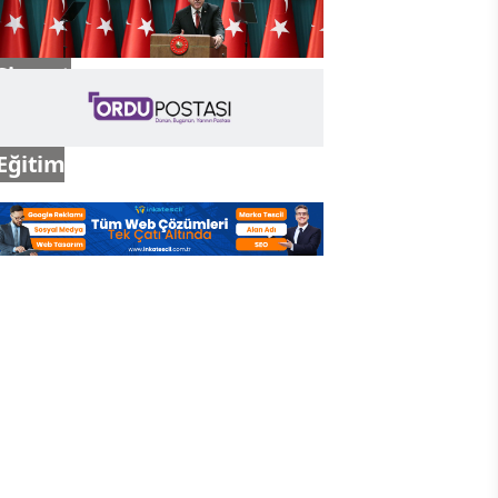
Siyaset
Eğitim