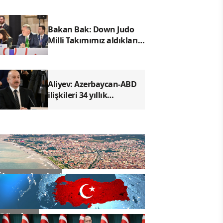
Bakan Bak: Down Judo
Milli Takımımız aldıkları
sonuçla bizleri
gururlandırdı
Aliyev: Azerbaycan-ABD
ilişkileri 34 yıllık
tarihindeki en yüksek
noktasına ulaştı
İlçe Haberleri
Gündem