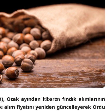
O)
,
Ocak ayından
itibaren
fındık
alımlarının
se
alım fiyatını yeniden güncelleyerek
Ordu