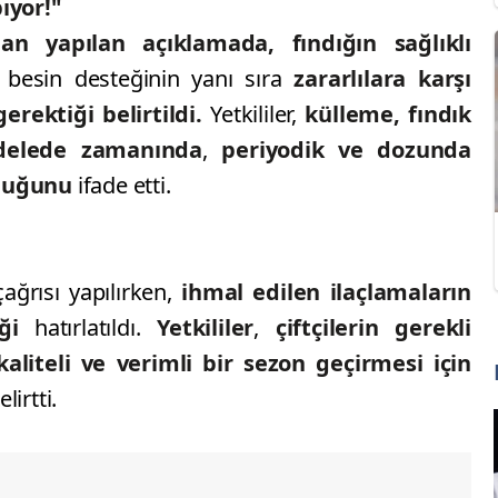
ıyor!"
an yapılan açıklamada, fındığın
sağlıklı
besin desteğinin yanı sıra
zararlılara karşı
rektiği belirtildi.
Yetkililer,
külleme, fındık
elede zamanında
,
periyodik ve dozunda
lduğunu
ifade etti.
ağrısı yapılırken,
ihmal edilen ilaçlamaların
ği
hatırlatıldı.
Yetkililer
,
çiftçilerin gerekli
kaliteli ve verimli bir sezon geçirmesi için
elirtti.