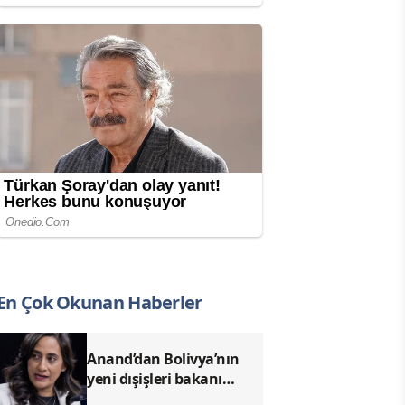
En Çok Okunan Haberler
Anand’dan Bolivya’nın
yeni dışişleri bakanı
Gutierrez’e tebrik