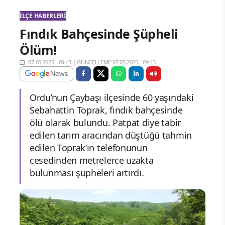
İLÇE HABERLERI
Fındık Bahçesinde Şüpheli
Ölüm!
07.05.2025 - 09:43
|
GÜNCELLEME:07.05.2025 - 09:43
Ordu’nun Çaybaşı ilçesinde 60 yaşındaki
Sebahattin Toprak, fındık bahçesinde
ölü olarak bulundu. Patpat diye tabir
edilen tarım aracından düştüğü tahmin
edilen Toprak’ın telefonunun
cesedinden metrelerce uzakta
bulunması şüpheleri artırdı.