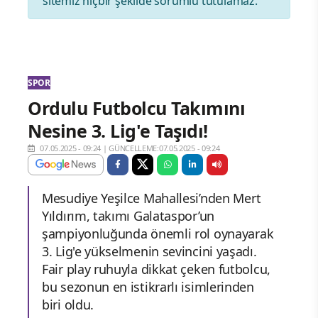
sitemiz hiçbir şekilde sorumlu tutulamaz.
SPOR
Ordulu Futbolcu Takımını
Nesine 3. Lig'e Taşıdı!
07.05.2025 - 09:24
|
GÜNCELLEME:07.05.2025 - 09:24
Mesudiye Yeşilce Mahallesi’nden Mert
Yıldırım, takımı Galataspor’un
şampiyonluğunda önemli rol oynayarak
3. Lig'e yükselmenin sevincini yaşadı.
Fair play ruhuyla dikkat çeken futbolcu,
bu sezonun en istikrarlı isimlerinden
biri oldu.