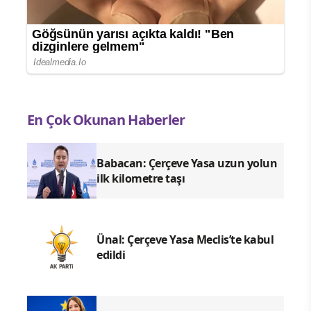
En Çok Okunan Haberler
Babacan: Çerçeve Yasa uzun yolun
ilk kilometre taşı
Ünal: Çerçeve Yasa Meclis’te kabul
edildi