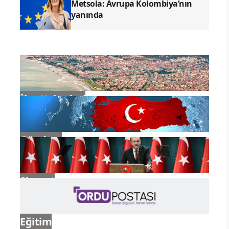
Metsola: Avrupa Kolombiya’nın
yanında
İlçe Haberleri
Gündem
Siyaset
Eğitim