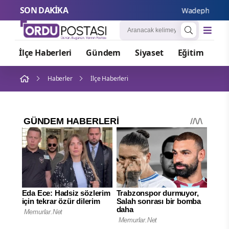
SON DAKİKA
Wadephul’dan Rus
İlçe Haberleri
Gündem
Siyaset
Eğitim
Or
Haberler
İlçe Haberleri