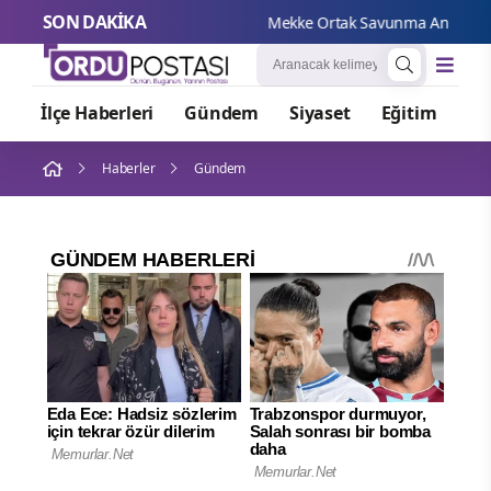
SON DAKİKA
Mekke Ortak Savunma Anlaşması 
İlçe Haberleri
Gündem
Siyaset
Eğitim
Or
Haberler
Gündem