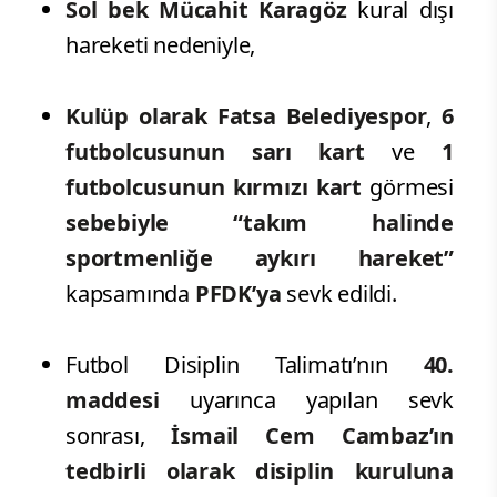
Sol bek Mücahit Karagöz
kural dışı
hareketi nedeniyle,
Kulüp olarak Fatsa Belediyespor
,
6
futbolcusunun sarı kart
ve
1
futbolcusunun kırmızı kart
görmesi
sebebiyle
“takım halinde
sportmenliğe aykırı hareket”
kapsamında
PFDK’ya
sevk edildi.
Futbol Disiplin Talimatı’nın
40.
maddesi
uyarınca yapılan sevk
sonrası,
İsmail Cem Cambaz’ın
tedbirli olarak disiplin kuruluna