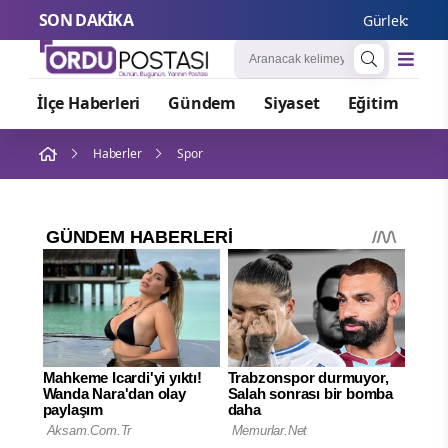
SON DAKİKA
Gürlek: Çocuk a
İlçe Haberleri
Gündem
Siyaset
Eğitim
Or
Haberler
Spor