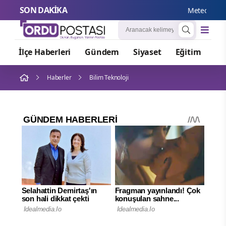
SON DAKİKA
Meteoroloji’de
İlçe Haberleri
Gündem
Siyaset
Eğitim
Or
Haberler
Bilim Teknoloji