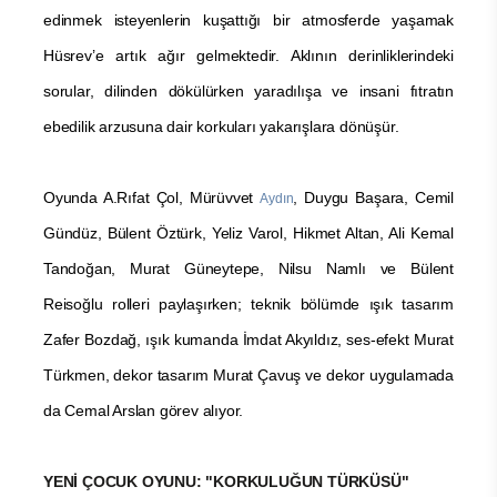
edinmek isteyenlerin kuşattığı bir atmosferde yaşamak
Hüsrev’e artık ağır gelmektedir. Aklının derinliklerindeki
sorular, dilinden dökülürken yaradılışa ve insani fıtratın
ebedilik arzusuna dair korkuları yakarışlara dönüşür.
Oyunda A.Rıfat Çol, Mürüvvet
, Duygu Başara, Cemil
Aydın
Gündüz, Bülent Öztürk, Yeliz Varol, Hikmet Altan, Ali Kemal
Tandoğan, Murat Güneytepe, Nilsu Namlı ve Bülent
Reisoğlu rolleri paylaşırken; teknik bölümde ışık tasarım
Zafer Bozdağ, ışık kumanda İmdat Akyıldız, ses-efekt Murat
Türkmen, dekor tasarım Murat Çavuş ve dekor uygulamada
da Cemal Arslan görev alıyor.
YENİ ÇOCUK OYUNU: "KORKULUĞUN TÜRKÜSÜ"