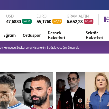
USD
EURO
GRAM ALTIN

47,6880
55,1760
6.652,28
%0,15
%0,33
%2,47
Dernek
Sektör
Eğitim
Orduspor
Haberleri
Haberleri
ok Kurucusu Zuckerberg Hisselerini Bağışlayacağını Duyurdu