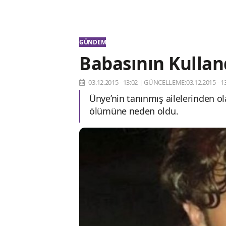
GÜNDEM
Babasının Kulland
03.12.2015 - 13:02
|
GÜNCELLEME:03.12.2015 - 13
Ünye’nin tanınmış ailelerinden ol
ölümüne neden oldu.