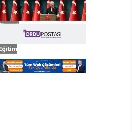
Gündem
Siyaset
Eğitim