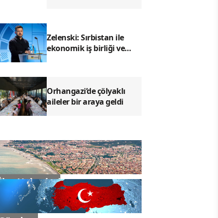
açısından hukuki sonuç
doğurmaz
Zelenski: Sırbistan ile
ekonomik iş birliği ve
güvenlik konularını
görüşeceğiz
Orhangazi’de çölyaklı
aileler bir araya geldi
İlçe Haberleri