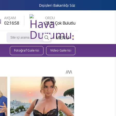
Dışişleri Bakanlığı Sözcüsü Keçeli: Türkiye açısından hukuki s

AKŞAM
ORDU
02:16:56
25.5° Çok Bulutlu
MENU
Fotoğraf Galerisi
Video Galerisi