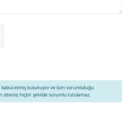
ı
kabul etmiş bulunuyor ve tüm sorumluluğu
 sitemiz hiçbir şekilde sorumlu tutulamaz.