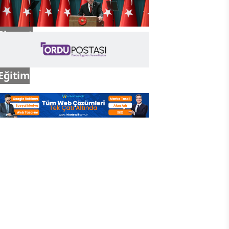
Siyaset
Eğitim