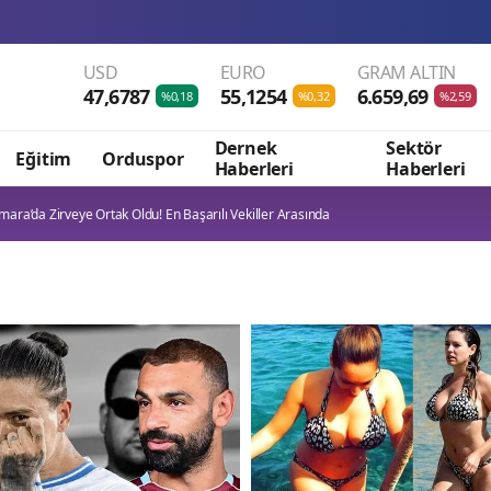
Me
USD
EURO
GRAM ALTIN
47,6787
55,1254
6.659,69
%0,18
%0,32
%2,59
Dernek
Sektör
Eğitim
Orduspor
Haberleri
Haberleri
ara’da Zirveye Ortak Oldu! En Başarılı Vekiller Arasında