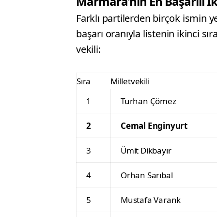
Marmara’nın En Başarılı İki
Farklı partilerden birçok ismin y
başarı oranıyla listenin ikinci sır
vekili:
Sıra
Milletvekili
1
Turhan Çömez
2
Cemal Enginyurt
3
Ümit Dikbayır
4
Orhan Sarıbal
5
Mustafa Varank