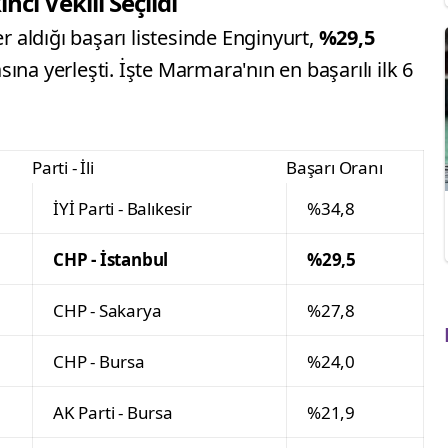
nci Vekili Seçildi
er aldığı başarı listesinde Enginyurt,
%29,5
asına yerleşti. İşte Marmara'nın en başarılı ilk 6
Parti - İli
Başarı Oranı
İYİ Parti - Balıkesir
%34,8
CHP - İstanbul
%29,5
CHP - Sakarya
%27,8
CHP - Bursa
%24,0
AK Parti - Bursa
%21,9