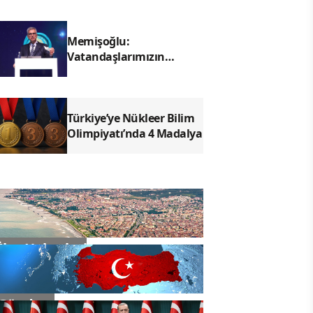
Memişoğlu:
Vatandaşlarımızın
duaları, insanımıza
hizmet yolunda bizler için
çok kıymetli
Türkiye’ye Nükleer Bilim
Olimpiyatı’nda 4 Madalya
İlçe Haberleri
Gündem