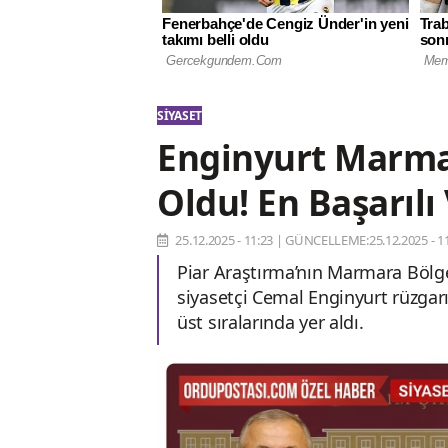
SIYASET
Enginyurt Marma
Oldu! En Başarılı
25.12.2025 - 11:23
|
GÜNCELLEME:25.12.2025 - 11
Piar Araştırma’nın Marmara Bölge
siyasetçi Cemal Enginyurt rüzgarı 
üst sıralarında yer aldı.