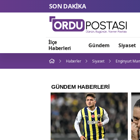
SON DAKİKA
İlçe
Gündem
Siyaset
Haberleri
Haberler
Siyaset
Enginyurt Marm