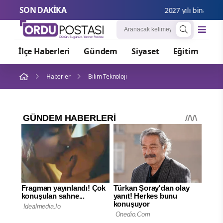
SON DAKİKA
2027 yılı bina metrek
İlçe Haberleri
Gündem
Siyaset
Eğitim
Or
Haberler
Bilim Teknoloji