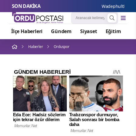
SON DAKİKA
Wadephul’dan Rusya’y
İlçe Haberleri
Gündem
Siyaset
Eğitim
Or
Haberler
Orduspor