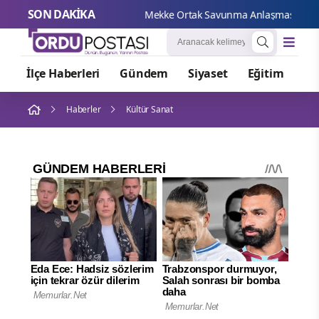
SON DAKİKA
Mekke O
İlçe Haberleri
Gündem
Siyaset
Eğitim
Or
Haberler
Kültür Sanat