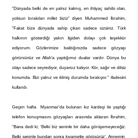
"Dünyada belki de en yalnız kalmış, en ihtiyaç sahibi olan,
yoksun bırakılan millet biziz" diyen Muhammed İbrahim,
"Fakat bize dünyada sahip çıkan sadece sizsiniz. Türk
halkının gösterdiği yakın ilgiden dolayı çok teşekkür
ediyorum. Gözlerimize baktığınızda sadece gözyaşı
görürsünüz ve Allah'a yaptığımız dualar vardır. Dünya bu
olayı sadece seyrediyor, duyarsız kalıyor. Kör, sağır ve dilsiz
konumda. Bizi yalnız ve itilmiş durumda bırakıyor." ifadesini
kullandı.
Geçen hafta Myanmar'da bulunan kız kardeşi ile yaptığı
telefon konuşmasını gözyaşları arasında aktaran İbrahim,
"Bana dedi ki; 'Belki biz seninle bir daha görüşemeyeceğiz.
Belki seninle bundan sonra kıyamette görüşürüz'. Annemin,