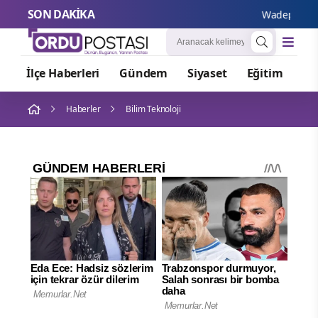
SON DAKİKA
Wadephul’dan R
İlçe Haberleri
Gündem
Siyaset
Eğitim
Or
Haberler
Bilim Teknoloji