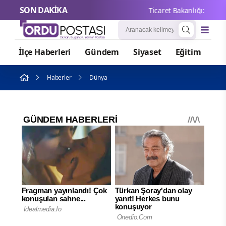
SON DAKİKA
Ticaret Bakanlığı: 2026'da
İlçe Haberleri
Gündem
Siyaset
Eğitim
Or
Haberler
Dünya