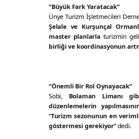
“Büyük Fark Yaratacak”
Ünye Turizm İşletmecileri Dern
Şelale ve Kurşunçal Ormanlar
master planlarla
turizmin gel
birliği ve koordinasyonun art
“Önemli Bir Rol Oynayacak”
Sobi,
Bolaman Limanı gib
düzenlemelerin yapılmasını
“
Turizm sezonunun en verimli
göstermesi gerekiyor
” dedi.