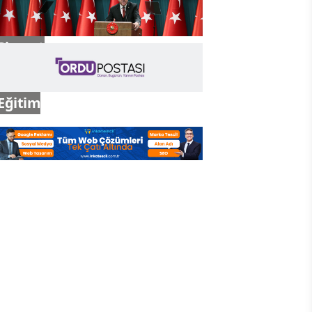
Siyaset
Eğitim