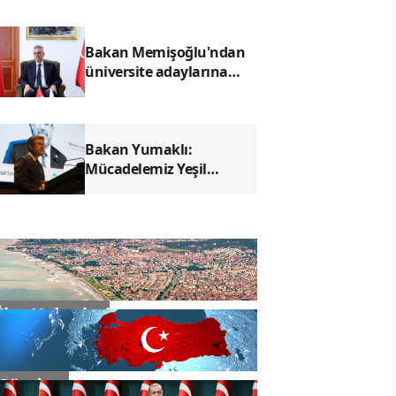
Bakan Memişoğlu'ndan
üniversite adaylarına
mesaj: Hayallerinizden
asla vazgeçmeyin
Bakan Yumaklı:
Mücadelemiz Yeşil
Vatan'daki her canı
korumaktır
İlçe Haberleri
Gündem