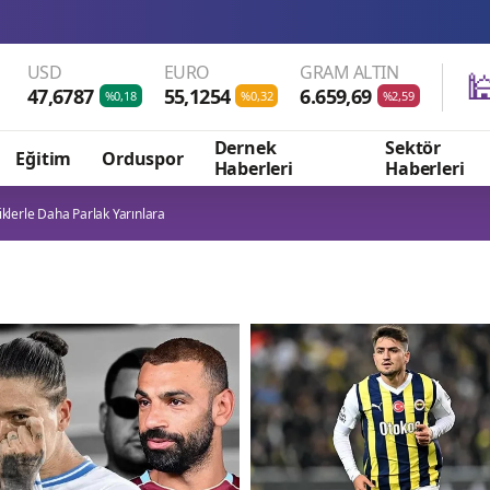
USD
EURO
GRAM ALTIN

47,6787
55,1254
6.659,69
%0,18
%0,32
%2,59
Dernek
Sektör
Eğitim
Orduspor
Haberleri
Haberleri
iklerle Daha Parlak Yarınlara