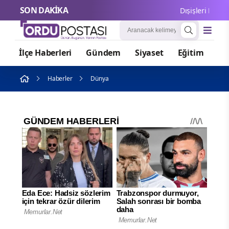
SON DAKİKA
Dışişleri Bakanlığ
İlçe Haberleri
Gündem
Siyaset
Eğitim
Or
Haberler
Dünya