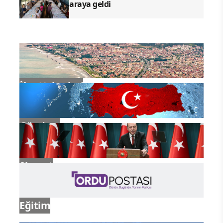
araya geldi
İlçe Haberleri
Gündem
Siyaset
Eğitim