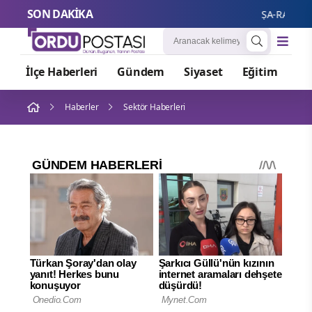
SON DAKİKA
ŞA-RA Enerji'
İlçe Haberleri
Gündem
Siyaset
Eğitim
Or
Haberler
Sektör Haberleri