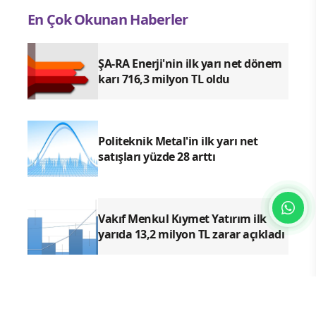
En Çok Okunan Haberler
ŞA-RA Enerji'nin ilk yarı net dönem
karı 716,3 milyon TL oldu
Politeknik Metal'in ilk yarı net
satışları yüzde 28 arttı
Vakıf Menkul Kıymet Yatırım ilk
yarıda 13,2 milyon TL zarar açıkladı