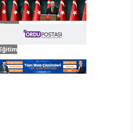
Gündem
Siyaset
Eğitim