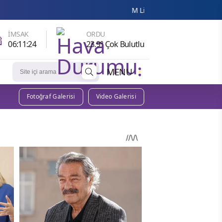
M Lisa ve Dolu Kadehi Ters Tut'tan Yeni İş Bi

İMSAK
ORDU
06:11:23
23.9° Çok Bulutlu
MENU
Fotoğraf Galerisi
Video Galerisi