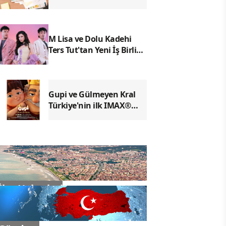
raporuna sınırlı
denetimde olumlu sonuç
M Lisa ve Dolu Kadehi
Ters Tut'tan Yeni İş Birliği:
Vişne
Gupi ve Gülmeyen Kral
Türkiye'nin ilk IMAX®
animasyon filmi oluyor
İlçe Haberleri