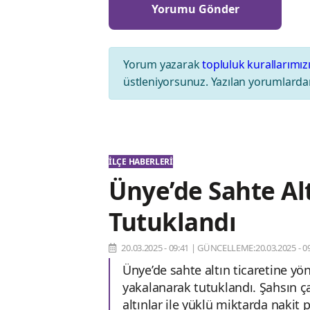
Yorum yazarak
topluluk kurallarımız
üstleniyorsunuz. Yazılan yorumlardan
İLÇE HABERLERI
Ünye’de Sahte Al
Tutuklandı
20.03.2025 - 09:41
|
GÜNCELLEME:20.03.2025 - 09
Ünye’de sahte altın ticaretine y
yakalanarak tutuklandı. Şahsın 
altınlar ile yüklü miktarda nakit p