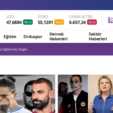
USD
EURO
GRAM ALTIN

47,6884
55,1201
6.657,24
%0,15
%0,30
%2,55
Dernek
Sektör
Eğitim
Orduspor
Haberleri
Haberleri
e Eğitime Kar Engeli