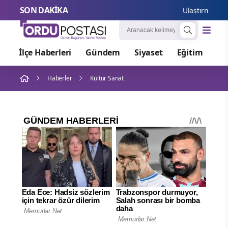
SON DAKİKA
Ulaştırma Bakanı
İlçe Haberleri
Gündem
Siyaset
Eğitim
Or
Haberler
Kültür Sanat