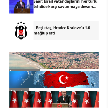
Saar: İsrail vatandaşlarını her türlü
tehdide karşı savunmaya devam
edecektir
Beşiktaş, Hradec Kralove'u 1-0
mağlup etti
İlçe Haberleri
Gündem