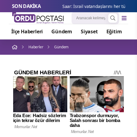
SON DAKİKA
Saar: İsra
İlçe Haberleri
Gündem
Siyaset
Eğitim
Or
Haberler
Gündem