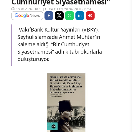
Cumhuriyet Siyasetnamesi"
09.07.2026 - 10:51
|
GÜNCELLEME:09.07.2026 - 10:51
VakıfBank Kültür Yayınları (VBKY),
Seyhülislamzade Ahmet Muhtar’ın
kaleme aldığı “Bir Cumhuriyet
Siyasetnamesi” adlı kitabı okurlarla
buluşturuyor.