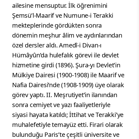
ailesine mensuptur. İlk öğrenimini
Şemsü’l-Maarif ve Numune-i Terakki
mekteplerinde gördükten sonra
dönemin meşhur âlim ve aydınlarından
özel dersler aldı. Amedî-i Divan-ı
Hümâyûn’da hulefalık görevi ile devlet
hizmetine girdi (1896). Şura-yı Devlet’in
Mülkiye Dairesi (1900-1908) ile Maarif ve
Nafia Dairesi’nde (1908-1909) üye olarak
görev yaptı. II. Meşrutiyet’in ilanından
sonra cemiyet ve yazı faaliyetleriyle
siyasi hayata katıldı; İttihat ve Terakki’ye
muhalefetiyle temayüz etti. Firari olarak
bulunduğu Paris’te çeşitli üniversite ve