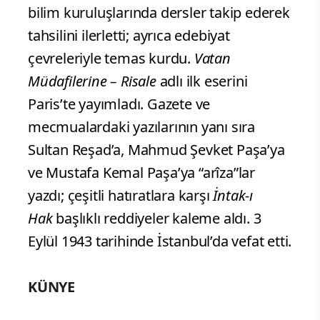
bilim kuruluşlarında dersler takip ederek
tahsilini ilerletti; ayrıca edebiyat
çevreleriyle temas kurdu.
Vatan
Müdafilerine – Risale
adlı ilk eserini
Paris’te yayımladı. Gazete ve
mecmualardaki yazılarının yanı sıra
Sultan Reşad’a, Mahmud Şevket Paşa’ya
ve Mustafa Kemal Paşa’ya “arîza”lar
yazdı; çeşitli hatıratlara karşı
İntak-ı
Hak
başlıklı reddiyeler kaleme aldı. 3
Eylül 1943 tarihinde İstanbul’da vefat etti.
KÜNYE