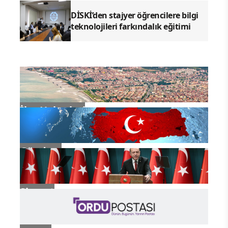
DİSKİ’den stajyer öğrencilere bilgi
teknolojileri farkındalık eğitimi
İlçe Haberleri
Gündem
Siyaset