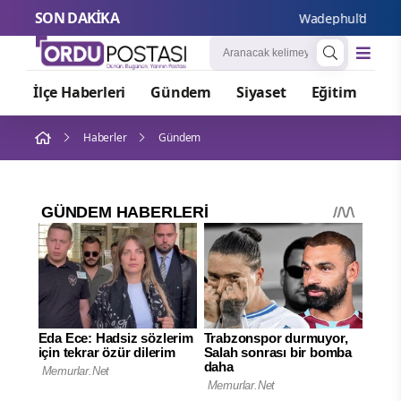
SON DAKİKA
Wadephul’dan Rusya’y
İlçe Haberleri
Gündem
Siyaset
Eğitim
Or
Haberler
Gündem