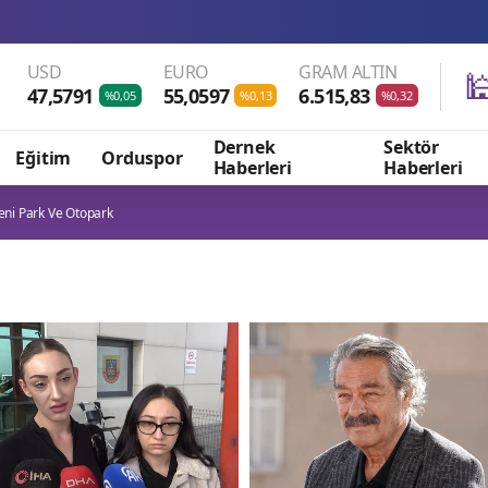
USD
EURO
GRAM ALTIN

47,5791
55,0597
6.515,83
%0,05
%0,13
%0,32
Dernek
Sektör
Eğitim
Orduspor
Haberleri
Haberleri
Yeni Park Ve Otopark