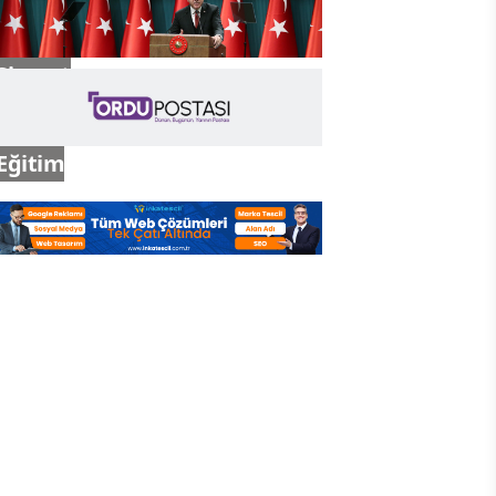
Siyaset
Eğitim