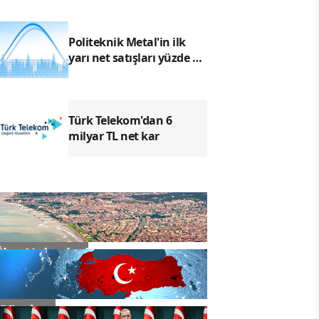
Politeknik Metal'in ilk
yarı net satışları yüzde 28
arttı
Türk Telekom'dan 6
milyar TL net kar
İlçe Haberleri
Gündem