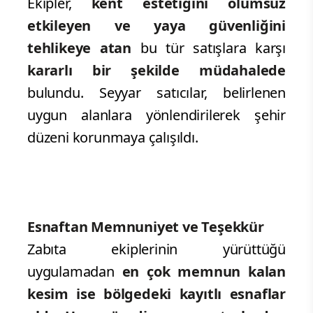
Vatandaşlardan gelen şikayetler
doğrultusunda özellikle
trafiğe kapalı
alanlarda ve yaya yollarında izinsiz
satış yapan kişilere müdahale edildi.
Denetimlerin merkezi noktası ise
Plevne
Meydanı
oldu.
Ekipler,
kent estetiğini olumsuz
etkileyen ve yaya güvenliğini
tehlikeye atan
bu tür satışlara karşı
kararlı bir şekilde müdahalede
bulundu. Seyyar satıcılar, belirlenen
uygun alanlara yönlendirilerek şehir
düzeni korunmaya çalışıldı.