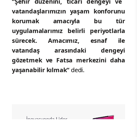
teşekkür ederek, bu denetimlerin düzenli
aralıklarla devam etmesini talep etti.
Başkan Kibar: “Şehir Düzeni İçin
Kararlıyız”
Konuya ilişkin açıklama yapan Fatsa
Belediye Başkanı İbrahim Etem Kibar,
“Şehir düzenini, ticari dengeyi ve
vatandaşlarımızın yaşam konforunu
korumak amacıyla bu tür
uygulamalarımız belirli periyotlarla
sürecek. Amacımız, esnaf ile
vatandaş arasındaki dengeyi
gözetmek ve Fatsa merkezini daha