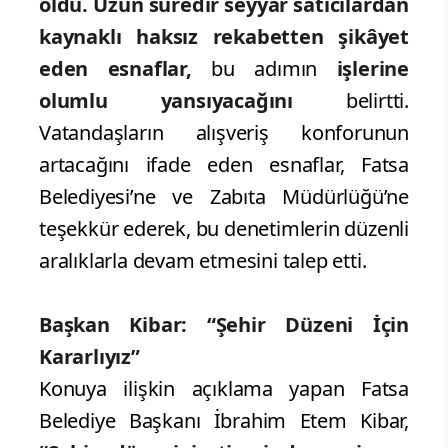
Esnaftan Memnuniyet ve Teşekkür
Zabıta ekiplerinin yürüttüğü
uygulamadan
en çok memnun kalan
kesim ise bölgedeki kayıtlı esnaflar
oldu.
Uzun süredir seyyar satıcılardan
kaynaklı haksız rekabetten şikâyet
eden esnaflar,
bu adımın
işlerine
olumlu yansıyacağını
belirtti.
Vatandaşların alışveriş konforunun
artacağını ifade eden esnaflar, Fatsa
Belediyesi’ne ve Zabıta Müdürlüğü’ne