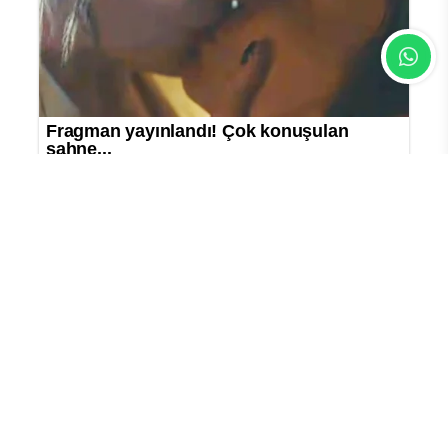
sitemiz hiçbir şekilde sorumlu tutulamaz.