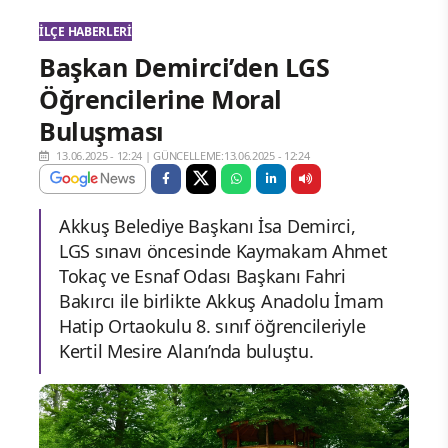
İLÇE HABERLERI
Başkan Demirci’den LGS
Öğrencilerine Moral
Buluşması
13.06.2025 - 12:24
|
GÜNCELLEME:13.06.2025 - 12:24
Akkuş Belediye Başkanı İsa Demirci,
LGS sınavı öncesinde Kaymakam Ahmet
Tokaç ve Esnaf Odası Başkanı Fahri
Bakırcı ile birlikte Akkuş Anadolu İmam
Hatip Ortaokulu 8. sınıf öğrencileriyle
Kertil Mesire Alanı’nda buluştu.