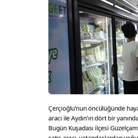
Çerçioğlu’nun öncülüğünde hayata
aracı ile Aydın’ın dört bir yanı
Bugün Kuşadası ilçesi Güzelçaml
satış aracı, vatandaşlardan yoğu