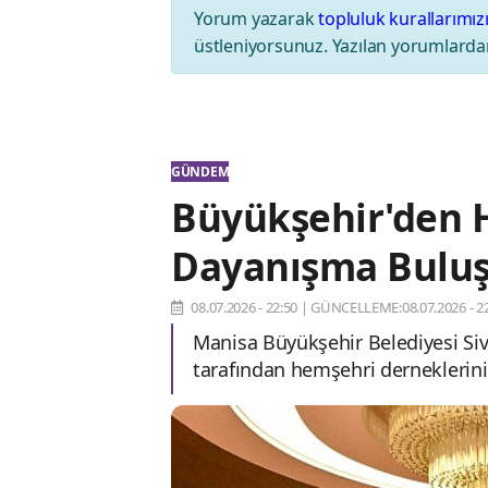
Yorum yazarak
topluluk kurallarımız
üstleniyorsunuz. Yazılan yorumlardan
GÜNDEM
Büyükşehir'den 
Dayanışma Bulu
08.07.2026 - 22:50
|
GÜNCELLEME:08.07.2026 - 22
Manisa Büyükşehir Belediyesi Sivil
tarafından hemşehri derneklerin