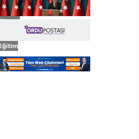
Siyaset
Eğitim