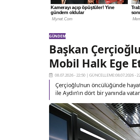
GÜNDEM
Başkan Çerçioğlu
Mobil Halk Ege E
08.07.2026 - 22:50
|
GÜNCELLEME:08.07.2026 - 22
Çerçioğlu’nun öncülüğünde hayata 
ile Aydın’ın dört bir yanında va