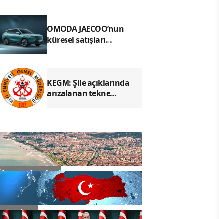
isteyen biri değil
OMODA JAECOO’nun
küresel satışları
temmuzda 69 bin 739
adede ulaştı
KEGM: Şile açıklarında
arızalanan tekne
kurtarıldı
İlçe Haberleri
Gündem