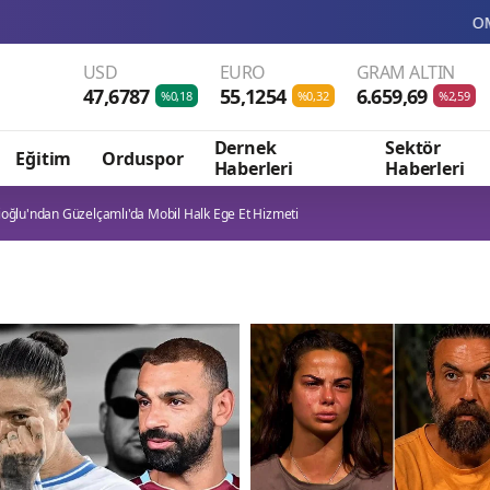
OMODA JAECOO’nun kürese
USD
EURO
GRAM ALTIN
47,6787
55,1254
6.659,69
%0,18
%0,32
%2,59
Dernek
Sektör
Eğitim
Orduspor
Haberleri
Haberleri
oğlu'ndan Güzelçamlı'da Mobil Halk Ege Et Hizmeti