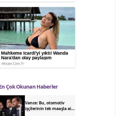
En Çok Okunan Haberler
Vance: Bu, otomotiv
işçilerinin tek maaşla aile
geçindirebilmesini