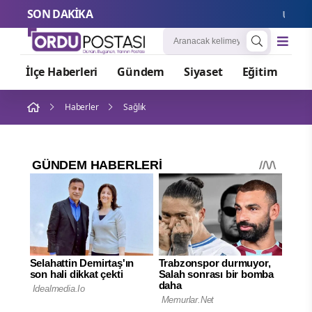
SON DAKİKA
Uluslarar
İlçe Haberleri
Gündem
Siyaset
Eğitim
Or
Haberler
Sağlık