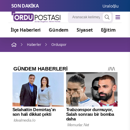
SON DAKİKA
Uraloğlu: Kayseri
İlçe Haberleri
Gündem
Siyaset
Eğitim
Or
Haberler
Orduspor