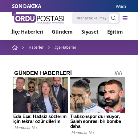
SON DAKİKA
Wadephul’dan R
İlçe Haberleri
Gündem
Siyaset
Eğitim
Or
Haberler
İlçe Haberleri