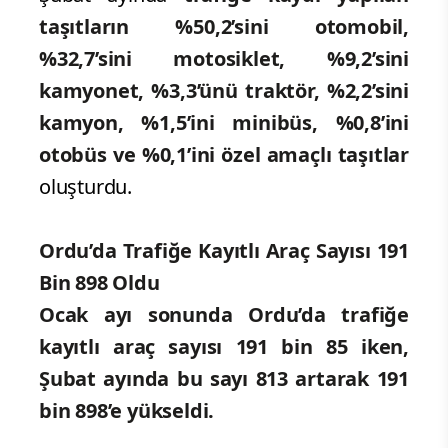
taşıtların %50,2’sini otomobil,
%32,7’sini motosiklet, %9,2’sini
kamyonet, %3,3’ünü traktör, %2,2’sini
kamyon, %1,5’ini minibüs, %0,8’ini
otobüs ve %0,1’ini özel amaçlı taşıtlar
oluşturdu.
Ordu’da Trafiğe Kayıtlı Araç Sayısı 191
Bin 898 Oldu
Ocak ayı sonunda Ordu’da trafiğe
kayıtlı araç sayısı 191 bin 85 iken,
Şubat ayında bu sayı 813 artarak 191
bin 898’e yükseldi.