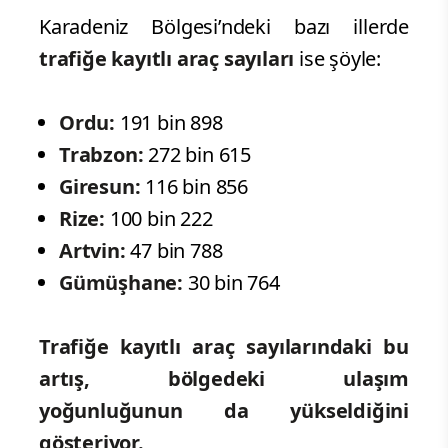
Karadeniz Bölgesi’ndeki bazı illerde
trafiğe kayıtlı araç sayıları
ise şöyle:
Ordu:
191 bin 898
Trabzon:
272 bin 615
Giresun:
116 bin 856
Rize:
100 bin 222
Artvin:
47 bin 788
Gümüşhane:
30 bin 764
Trafiğe kayıtlı araç sayılarındaki bu
artış, bölgedeki ulaşım
yoğunluğunun da yükseldiğini
gösteriyor.